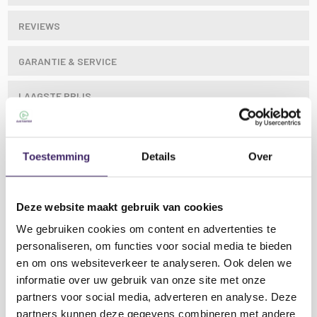
REVIEWS
GARANTIE & SERVICE
LAAGSTE PRIJS
Toestemming
Details
Over
Deluxe behuizing voor 6U-versterker – 45,7 cm
diepte
Deze website maakt gebruik van cookies
Geef gas en feest als een rockster! De Road Ready
We gebruiken cookies om content en advertenties te
RR6UAD is gemaakt voor de lange termijn. Gemaakt
personaliseren, om functies voor social media te bieden
van robuuste materialen om professionele
en om ons websiteverkeer te analyseren. Ook delen we
versterkers tot 6U te huisvesten, is de RR6UAD slim
informatie over uw gebruik van onze site met onze
ontworpen met dubbele rackrails (aan de voor- en
Lees meer
partners voor social media, adverteren en analyse. Deze
achterkant gemonteerd met een rackdiepte van 16 1/4
inch) en voorzien van 2 verwijderbare, stevige covers
partners kunnen deze gegevens combineren met andere