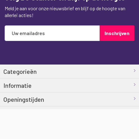
Meld je aan voor onze nieuwsbrief en blijf op de hoogte van
allerlei acties!
Abonneer
Inschrijven
u
op
onze
nieuwsbrief
Categorieën
Informatie
Openingstijden
Contact