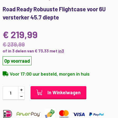
Ga
Road Ready Robuuste Flightcase voor 6U
naar
versterker 45.7 diepte
het
begin
van
€ 219,99
de
afbeeldingen-
€ 239,99
gallerij
of in 3 delen van € 73,33 met
in3
Op voorraad
Voor 17:00 uur besteld, morgen in huis
In Winkelwagen