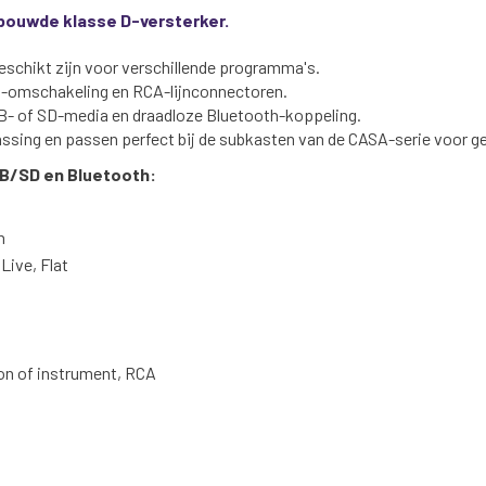
gebouwde klasse D-versterker.
geschikt zijn voor verschillende programma's.
u-omschakeling en RCA-lijnconnectoren.
- of SD-media en draadloze Bluetooth-koppeling.
passing en passen perfect bij de subkasten van de CASA-serie voor g
B/SD en Bluetooth:
n
ive, Flat
on of instrument, RCA