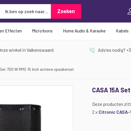
Zoeken
Zoeken
 en Effecten
Microfoons
Home Audio & Karaoke
Kabels
nze winkel in Valkenswaard
Advies nodig? +3
et 700 W RMS 15 Inch actieve speakerset
CASA 15A Set 
Deze producten zitt
2 x
Citronic CASA