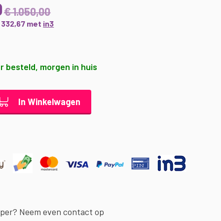
0
€ 1.050,00
€ 332,67 met
in3
r besteld, morgen in huis
In Winkelwagen
oper? Neem even contact op