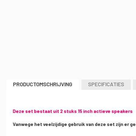
naar
het
begin
van
de
afbeeldingen-
gallerij
PRODUCTOMSCHRIJVING
SPECIFICATIES
Deze set bestaat uit 2 stuks 15 inch actieve speakers
Vanwege het veelzijdige gebruik van deze set zijn er 