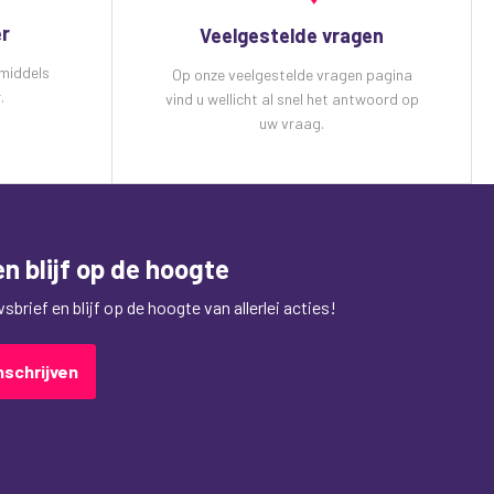
er
Veelgestelde vragen
 middels
Op onze veelgestelde vragen pagina
.
vind u wellicht al snel het antwoord op
uw vraag.
n blijf op de hoogte
brief en blijf op de hoogte van allerlei acties!
nschrijven