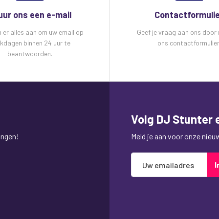
uur ons een e-mail
Contactformuli
n er alles aan om uw email op
Geef je vraag aan ons door
kdagen binnen 24 uur te
ons contactformulier
beantwoorden.
Volg DJ Stunter e
ingen!
Meld je aan voor onze nieuws
Abonneer
I
u
op
onze
nieuwsbrief