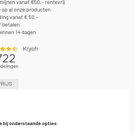
rmijnen vanaf €50,- rentevrij
e op al onze producten
ding vanaf € 50,-
f betalen
binnen 14 dagen
PRIJS
e bij onderstaande opties.