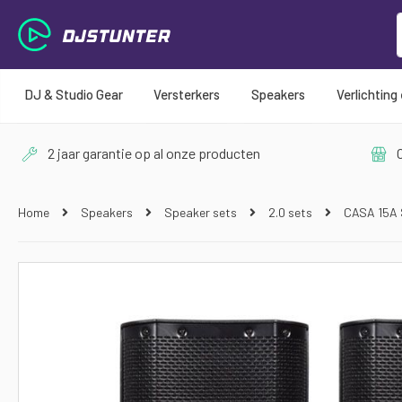
DJ & Studio Gear
Versterkers
Speakers
Verlichting
2 jaar garantie op al onze producten
O
Home
Speakers
Speaker sets
2.0 sets
CASA 15A S
Ga
naar
het
einde
van
de
afbeeldingen-