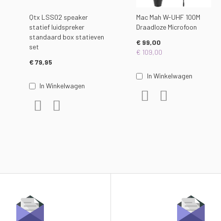
Qtx LSS02 speaker
Mac Mah W-UHF 100M
statief luidspreker
Draadloze Microfoon
standaard box statieven
€ 99,00
set
€ 109,00
€ 79,95
In Winkelwagen
In Winkelwagen
Voeg toe aan verlanglijs
Toevoegen om te v
gelijken
Voeg toe aan verlanglijst
Toevoegen om te vergelijken