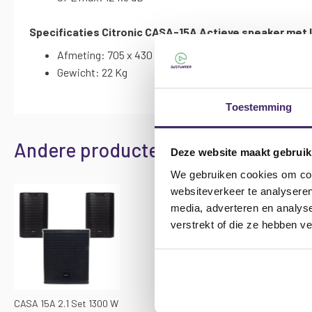
Specificaties Citronic CASA-15A Actieve speaker met
Afmeting: 705 x 430 x 375 mm
Gewicht: 22 Kg
Toestemming
Andere producten die mogelijk iets 
Deze website maakt gebruik
We gebruiken cookies om cont
websiteverkeer te analyseren
media, adverteren en analys
verstrekt of die ze hebben v
CASA 15A 2.1 Set 1300 W