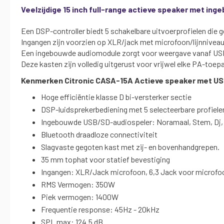
Veelzijdige 15 inch full-range actieve speaker met in
Een DSP-controller biedt 5 schakelbare uitvoerprofielen die 
Ingangen zijn voorzien op XLR/jack met microfoon/lijnnivea
Een ingebouwde audiomodule zorgt voor weergave vanaf USB
Deze kasten zijn volledig uitgerust voor vrijwel elke PA-toe
Kenmerken Citronic CASA-15A Actieve speaker met US
Hoge efficiëntie klasse D bi-versterker sectie
DSP-luidsprekerbediening met 5 selecteerbare profiele
Ingebouwde USB/SD-audiospeler: Noramaal, Stem, Dj, L
Bluetooth draadloze connectiviteit
Slagvaste gegoten kast met zij- en bovenhandgrepen.
35 mm tophat voor statief bevestiging
Ingangen: XLR/Jack microfoon, 6,3 Jack voor microfo
RMS Vermogen: 350W
Piek vermogen: 1400W
Frequentie response: 45Hz - 20kHz
SPL max: 124.5 dB