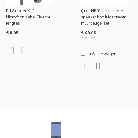
DJ Stunter XLR
Qtx LMB01 verstelbare
Microfoon Kabel Diverse
speaker box luidspreker
lengtes
muurbeugel set
€ 9,95
€ 49,95
€ 54,95
Voeg toe aan verlanglijst
Toevoegen om te vergelijken
In Winkelwagen
Voeg toe aan verlanglijst
Toevoegen om te ver