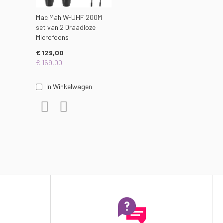
Mac Mah W-UHF 200M
set van 2 Draadloze
Microfoons
€ 129,00
€ 169,00
In Winkelwagen
t
ergelijken
Voeg toe aan verlanglijst
Toevoegen om te vergelijken