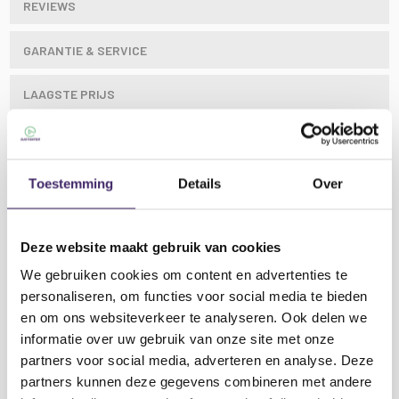
REVIEWS
GARANTIE & SERVICE
LAAGSTE PRIJS
BoomTone DJ SP-110 verstelbare koppelbuis,
Toestemming
Details
Over
gemaakt om een ​​subwoofer aan te sluiten op een
satelliet, maximale belasting 50kg, in hoogte
verstelbaar van 85 tot 130 cm.
Deze website maakt gebruik van cookies
We gebruiken cookies om content en advertenties te
Kenmerken BoomTone SP110 Koppelbuis
personaliseren, om functies voor social media te bieden
Subwoofer naar topspeaker:
en om ons websiteverkeer te analyseren. Ook delen we
Verstelbare telescopische koppelbuis
informatie over uw gebruik van onze site met onze
Lees meer
In hoogte verstelbaar van 85 tot 130 cm
partners voor social media, adverteren en analyse. Deze
Max belasting 50 Kg
partners kunnen deze gegevens combineren met andere