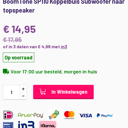
BoomTone SP110 Koppelbuis Subwoofer naar
naar
topspeaker
het
begin
van
€ 14,95
de
afbeeldingen-
€ 17,95
gallerij
of in 3 delen van € 4,98 met
in3
Op voorraad
Voor 17:00 uur besteld, morgen in huis
In Winkelwagen