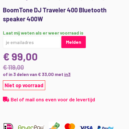
Ga
BoomTone DJ Traveler 400 Bluetooth
naar
speaker 400W
het
begin
van
Laat mij weten als er weer voorraad is
de
Melden
afbeeldingen-
gallerij
€ 99,00
€ 119,00
of in 3 delen van € 33,00 met
in3
Niet op voorraad
Bel of mail ons even voor de levertijd