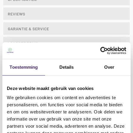
REVIEWS
GARANTIE & SERVICE
LAAGSTE PRIJS
Toestemming
Details
Over
BoomTone DJ Traveller 400, een draagbare
luidspreker die geen concessies doet aan de
Deze website maakt gebruik van cookies
geluidskwaliteit.
We gebruiken cookies om content en advertenties te
personaliseren, om functies voor social media te bieden
Uitgerust met 2x 8" woofers en een 1" tweeter, levert
en om ons websiteverkeer te analyseren. Ook delen we
deze luidspreker uitzonderlijk geluid, met een
informatie over uw gebruik van onze site met onze
maximaal vermogen van 400 W en een RMS-
partners voor social media, adverteren en analyse. Deze
Lees meer
vermogen van 100 W.