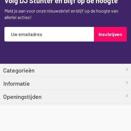
Volg DJ Stunter en blijf op de hoogte
Meld je aan voor onze nieuwsbrief en blijf op de hoogte van
allerlei acties!
Abonneer
Inschrijven
u
op
onze
nieuwsbrief
Categorieën
Informatie
Openingstijden
Contact