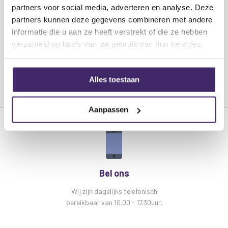
partners voor social media, adverteren en analyse. Deze
gegevensoverdracht tot 10 Gbps bij bandbreedtes tot
partners kunnen deze gegevens combineren met andere
600 MHz.
Lees meer
informatie die u aan ze heeft verstrekt of die ze hebben
Kenmerken Av:Link Cat7 S/FTP RJ45 Ethernet
verzameld op basis van uw gebruik van hun services.
kabel:
Zuiver koperen 26AWG-geleiders met S/FTP-
afscherming
Alles toestaan
Ondersteunt frequenties tot 600 MHz en is
geschikt voor ultrasnelle gegevensoverdracht
Aanpassen
tot 10 Gbps.
Hoogwaardige, haakvrije connectoren
Kortere lengtes worden geleverd in een handige,
verzegelde zak voor de detailhandel.
Bel ons
Specificaties Av:Link Cat7 S/FTP RJ45
Ethernet kabel:
Wij zijn dagelijks telefonisch
bereikbaar van 10.00 - 17.30uur.
Kleur:
Zwart
AWG-classificatie:
26