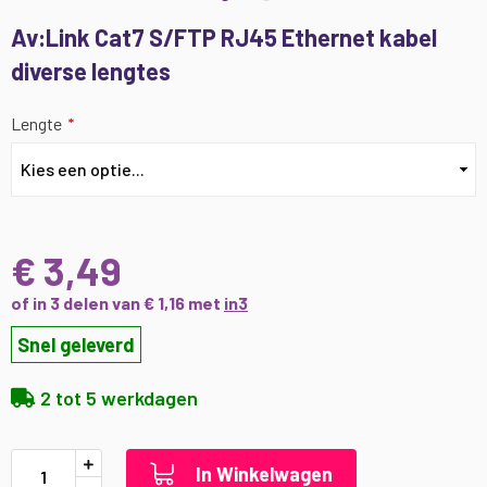
Ga
Av:Link Cat7 S/FTP RJ45 Ethernet kabel
naar
diverse lengtes
het
begin
van
Lengte
de
afbeeldingen-
gallerij
€ 3,49
of in 3 delen van € 1,16 met
in3
Snel geleverd
2 tot 5 werkdagen
In Winkelwagen