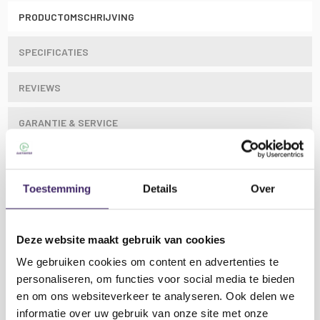
PRODUCTOMSCHRIJVING
SPECIFICATIES
REVIEWS
GARANTIE & SERVICE
LAAGSTE PRIJS
Toestemming
Details
Over
Cat7 zuurstofvrije 26AWG koperen twisted pair
Deze website maakt gebruik van cookies
patchkabels met zowel individuele aluminiumfolie-
afscherming als een algehele gevlochten aluminium
We gebruiken cookies om content en advertenties te
afscherming ter bescherming tegen overspraak
personaliseren, om functies voor social media te bieden
tussen paren of externe overspraak. Deze
en om ons websiteverkeer te analyseren. Ook delen we
hoogwaardige kabels hebben connectoren die niet
informatie over uw gebruik van onze site met onze
kunnen haken en zijn ontworpen voor ultrasnelle