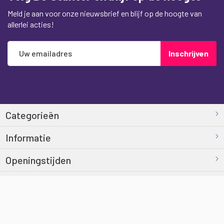
Meld je aan voor onze nieuwsbrief en blijf op de hoogte van
allerlei acties!
Abonneer
Inschrijven
u
op
onze
nieuwsbrief
Categorieën
Informatie
Openingstijden
Contact