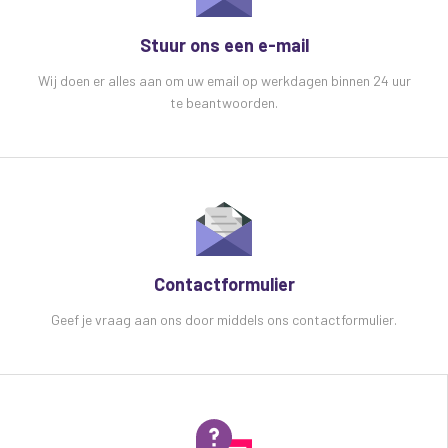
afstandsbediening
DMX-kanalen: 17 kanalen
Stuur ons een e-mail
Tankinhoud: 5 liter
Wij doen er alles aan om uw email op werkdagen binnen 24 uur
te beantwoorden.
Specificaties Algam Vulkan Cube 1500W
rookmachine met led verlichting:
Nettogewicht: 8,5 kg
Brutogewicht: 9,6 kg
Afmetingen: 360,5 × 260,5 × 340 mm
Contactformulier
Geef je vraag aan ons door middels ons contactformulier.