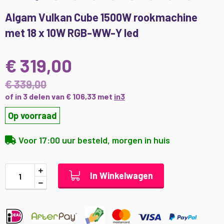
Ga
Algam Vulkan Cube 1500W rookmachine
naar
met 18 x 10W RGB-WW-Y led
het
begin
van
€ 319,00
de
afbeeldingen-
€ 339,00
gallerij
of in 3 delen van € 106,33 met
in3
Op voorraad
Voor 17:00 uur besteld, morgen in huis
In Winkelwagen