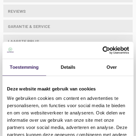
REVIEWS
GARANTIE & SERVICE
LAAGSTE PRIJS
Toestemming
Details
Over
De VULKAN CUBE is een krachtige en veelzijdige
verticale rookmachine, perfect voor een breed
Deze website maakt gebruik van cookies
scala aan evenementen.
We gebruiken cookies om content en advertenties te
personaliseren, om functies voor social media te bieden
Met een vermogen van 1500 W levert hij een
en om ons websiteverkeer te analyseren. Ook delen we
indrukwekkende rookopbrengst van 900 m³ per
informatie over uw gebruik van onze site met onze
minuut, tot wel 7 meter hoog. Uitgerust met 18 RGB-
Lees meer
partners voor social media, adverteren en analyse. Deze
WW-Y LED's (elk 10 W) versterkt hij het rookeffect
partners kunnen deze gegevens combineren met andere
met dynamische verlichting. Hij biedt meerdere