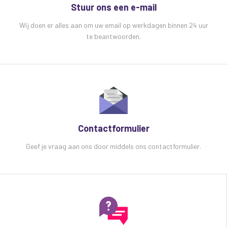
Nieuwe computer-geoptimaliseerde tweeter
Stuur ons een e-mail
waveguide voor nauwkeurige beeldvorming
Wij doen er alles aan om uw email op werkdagen binnen 24 uur
Geoptimaliseerde voorpoortpoorten voor een
te beantwoorden.
beter frequentiebereik
Gebalanceerde XLR + 1/4 "combo ingang voor
volledige flexibiliteit
Extra brede frequentiebreik 45-22kHz omvat
het volledige muzikale spectrum
Specificaties
Alesis M1 Active MK3 active studio
monitor:
Contactformulier
M1 Active MK3 Studio Monitor
Stroomkabel
Geef je vraag aan ons door middels ons contactformulier.
Gebruikershandleiding
Veiligheids- en garantiehandleiding
Voor meer
informatie:
http://alesis.com/products/view/m1acti
mk3