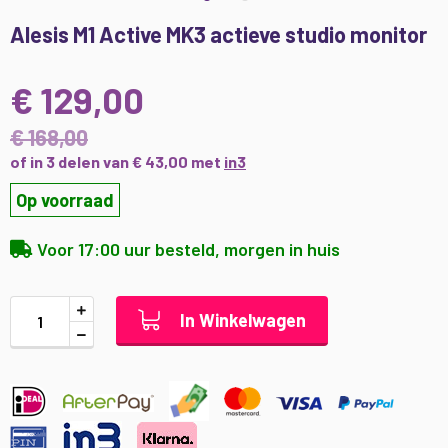
Ga
Alesis M1 Active MK3 actieve studio monitor
naar
het
begin
€ 129,00
van
de
€ 168,00
afbeeldingen-
of in 3 delen van € 43,00 met
in3
gallerij
Op voorraad
Voor 17:00 uur besteld, morgen in huis
In Winkelwagen