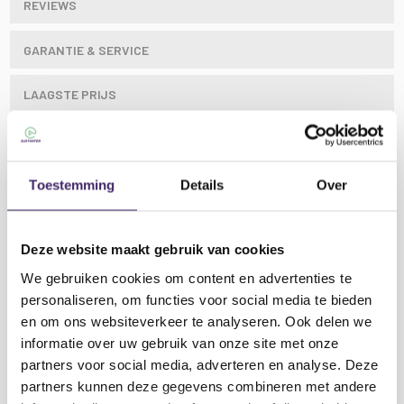
REVIEWS
GARANTIE & SERVICE
LAAGSTE PRIJS
De M1 Active MK3-studio monitor maakt gebruik van
Toestemming
Details
Over
een mooie nieuwe 5-inch aluminium woofer die
lichter en stugger is dan typische koolstofvezel-,
papier- of glas-Aramid-woofers, waardoor de MK3
Deze website maakt gebruik van cookies
een nog snellere en preciezere response heeft op het
We gebruiken cookies om content en advertenties te
gebied van midden en lage tonen. Bovendien biedt een
precisie-ontworpen golfgeleider hoge frequentie
personaliseren, om functies voor social media te bieden
dispersie in een goed gecontroleerd, voorspelbaar
en om ons websiteverkeer te analyseren. Ook delen we
patroon. Dit zorgt voor een vergrote 'sweet spot' en
informatie over uw gebruik van onze site met onze
Lees meer
tegelijkertijd voorkomt het een willekeurige
partners voor social media, adverteren en analyse. Deze
verstrooiing van het geluid.
partners kunnen deze gegevens combineren met andere