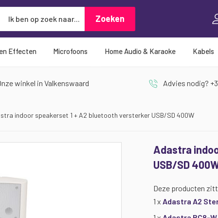
Zoeken
Zoeken
 en Effecten
Microfoons
Home Audio & Karaoke
Kabels
nze winkel in Valkenswaard
Advies nodig? +3
stra indoor speakerset 1 + A2 bluetooth versterker USB/SD 400W
Adastra indoo
USB/SD 400
Deze producten zitt
1 x
Adastra A2 Ster
1 x
Adastra BC8-W 