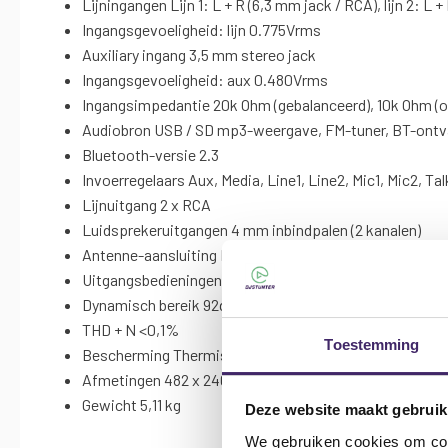
Lijningangen Lijn 1: L + R (6,3 mm jack / RCA), lijn 2: L +
Ingangsgevoeligheid: lijn 0.775Vrms
Auxiliary ingang 3,5 mm stereo jack
Ingangsgevoeligheid: aux 0.480Vrms
Ingangsimpedantie 20k Ohm (gebalanceerd), 10k Ohm (
Audiobron USB / SD mp3-weergave, FM-tuner, BT-ontv
Bluetooth-versie 2.3
Invoerregelaars Aux, Media, Line1, Line2, Mic1, Mic2, Ta
Lijnuitgang 2 x RCA
Luidsprekeruitgangen 4 mm inbindpalen (2 kanalen)
Antenne-aansluiting F-type (FM-tuner)
Uitgangsbedieningen Source select, Bass, Treble, Ch1, 
Dynamisch bereik 92dB
THD + N <0,1%
Toestemming
Bescherming Thermisch, overstroom, overspanning, ko
Afmetingen 482 x 240 x 88 mm
Gewicht 5,11 kg
Deze website maakt gebruik
We gebruiken cookies om cont