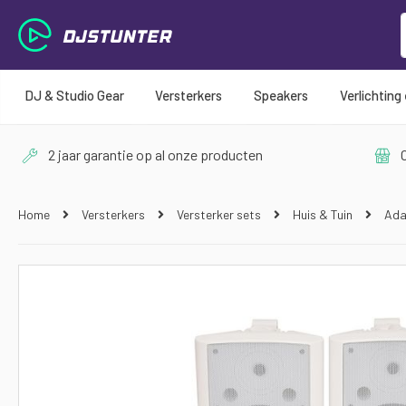
DJ & Studio Gear
Versterkers
Speakers
Verlichting
2 jaar garantie op al onze producten
O
Home
Versterkers
Versterker sets
Huis & Tuin
Ada
Ga
naar
het
einde
van
de
afbeeldingen-