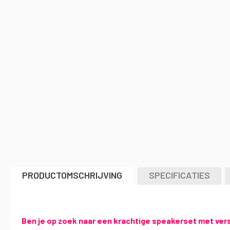
naar
het
begin
van
de
afbeeldingen-
gallerij
PRODUCTOMSCHRIJVING
SPECIFICATIES
Ben je op zoek naar een krachtige speakerset met vers