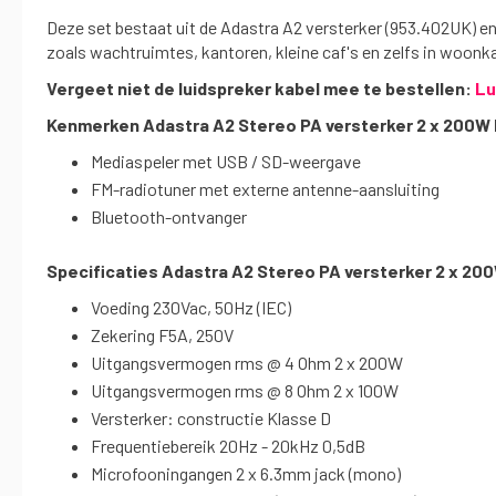
Deze set bestaat uit de Adastra A2 versterker (953.402UK) en
zoals wachtruimtes, kantoren, kleine caf's en zelfs in woon
Vergeet niet de luidspreker kabel mee te bestellen:
Lu
Kenmerken Adastra A2 Stereo PA versterker 2 x 200W 
Mediaspeler met USB / SD-weergave
FM-radiotuner met externe antenne-aansluiting
Bluetooth-ontvanger
Specificaties Adastra A2 Stereo PA versterker 2 x 20
Voeding 230Vac, 50Hz (IEC)
Zekering F5A, 250V
Uitgangsvermogen rms @ 4 Ohm 2 x 200W
Uitgangsvermogen rms @ 8 Ohm 2 x 100W
Versterker: constructie Klasse D
Frequentiebereik 20Hz - 20kHz 0,5dB
Microfooningangen 2 x 6.3mm jack (mono)