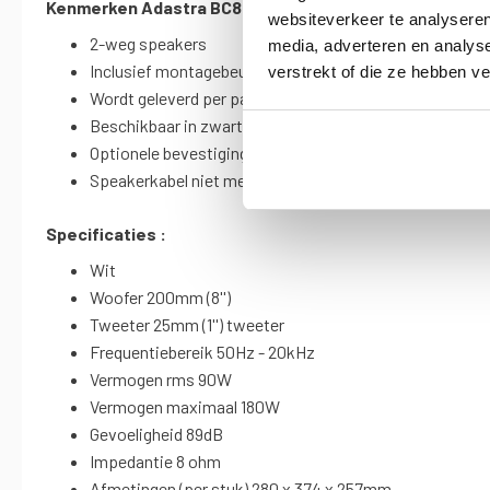
Kenmerken Adastra BC8-W stereo speaker set 360 Wa
websiteverkeer te analyseren
2-weg speakers
media, adverteren en analys
Inclusief montagebeugels
verstrekt of die ze hebben v
Wordt geleverd per paar
Beschikbaar in zwart en wit
Optionele bevestiging met M6
Speakerkabel niet meegeleverd
Specificaties :
Wit
Woofer 200mm (8'')
Tweeter 25mm (1'') tweeter
Frequentiebereik 50Hz - 20kHz
Vermogen rms 90W
Vermogen maximaal 180W
Gevoeligheid 89dB
Impedantie 8 ohm
Afmetingen (per stuk) 280 x 374 x 257mm