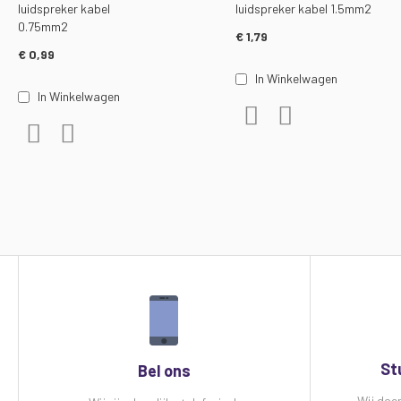
luidspreker kabel
luidspreker kabel 1.5mm2
0.75mm2
€ 1,79
€ 0,99
In Winkelwagen
In Winkelwagen
Voeg toe aan verlanglijst
Toevoegen om te ver
Voeg toe aan verlanglijst
Toevoegen om te vergelijken
St
Bel ons
Wij doe