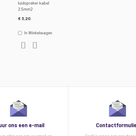
luidspreker kabel
2.5mm2
€ 3,20
In Winkelwagen
gelijken
Voeg toe aan verlanglijst
Toevoegen om te vergelijken
uur ons een e-mail
Contactformuli
n er alles aan om uw email op
Geef je vraag aan ons door