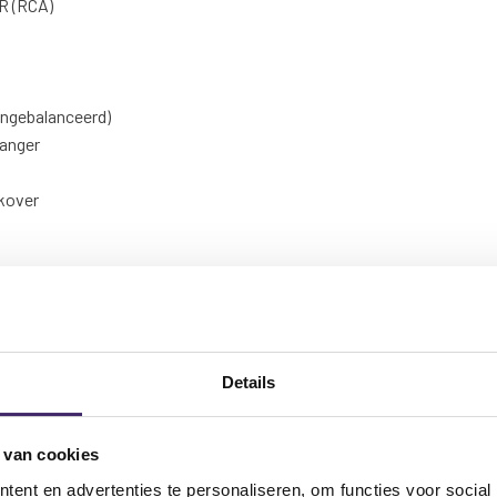
 R (RCA)
ongebalanceerd)
anger
lkover
Ch2
Details
rtsluiting
 van cookies
ent en advertenties te personaliseren, om functies voor social