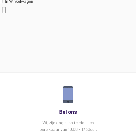
10k Ohm (ongebalanceerd)
In Winkelwagen
Audiobron USB / SD mp3-weergave, FM-tuner,
Voeg toe aan verlanglijst
BT-ontvanger
Bluetooth-versie 2.3
Invoerregelaars Aux, Media, Line1, Line2, Mic1,
Mic2, Talkover
Lijnuitgang 2 x RCA
Luidsprekeruitgangen 4 mm inbindpalen (2
kanalen)
Antenne-aansluiting F-type (FM-tuner)
Uitgangsbedieningen Source select, Bass,
Treble, Ch1, Ch2
Dynamisch bereik 92dB
THD + N <0,1%
Bescherming Thermisch, overstroom,
overspanning, kortsluiting
Bel ons
Afmetingen 482 x 240 x 88 mm
Wij zijn dagelijks telefonisch
Gewicht 5,11 kg
bereikbaar van 10.00 - 17.30uur.