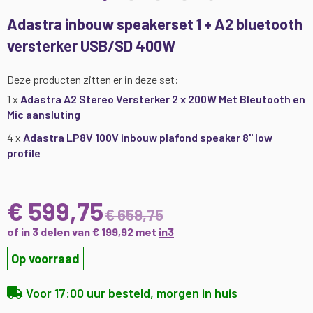
Ga
Adastra inbouw speakerset 1 + A2 bluetooth
naar
versterker USB/SD 400W
het
begin
van
Deze producten zitten er in deze set:
de
1 x
Adastra A2 Stereo Versterker 2 x 200W Met Bleutooth en
afbeeldingen-
Mic aansluting
gallerij
4 x
Adastra LP8V 100V inbouw plafond speaker 8" low
profile
€ 599,75
€ 659,75
of in 3 delen van € 199,92 met
in3
Op voorraad
Voor 17:00 uur besteld, morgen in huis