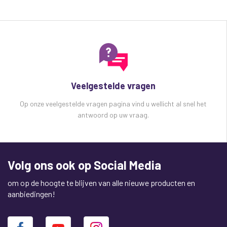
Vermogen rms: 8 Ohm 60W
Vermogen rms: 100V lijn 50W
Cut out 245mm
Montage diepte 104mm
SPL @ 1W / 1m 89dB ( 2dB)
Aftakkingen 10, 20, 30, 40, 50W & 8 Ohm
Dimensies 108 x 281mm
Veelgestelde vragen
Gewicht 1.98kg
Op onze veelgestelde vragen pagina vind u wellicht al snel het
antwoord op uw vraag.
Volg ons ook op Social Media
om op de hoogte te blijven van alle nieuwe producten en
aanbiedingen!