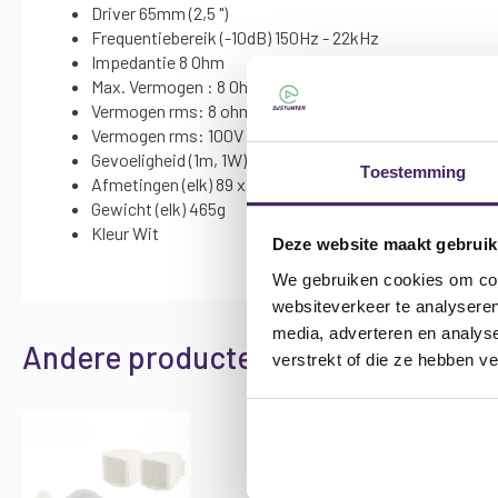
Driver 65mm (2,5 ")
Frequentiebereik (-10dB) 150Hz - 22kHz
Impedantie 8 Ohm
Max. Vermogen : 8 Ohm 30W
Vermogen rms: 8 ohm 15W
Vermogen rms: 100V lijn 6W
Gevoeligheid (1m, 1W) 88dB
Toestemming
Afmetingen (elk) 89 x 111 x 90 mm
Gewicht (elk) 465g
Kleur Wit
Deze website maakt gebruik
We gebruiken cookies om cont
websiteverkeer te analyseren
media, adverteren en analys
Andere producten die mogelijk iets 
verstrekt of die ze hebben v