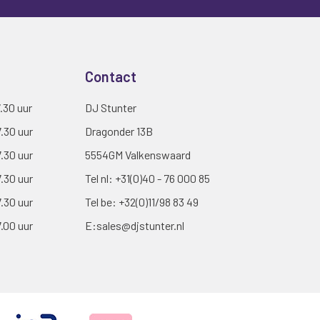
Contact
7.30 uur
DJ Stunter
7.30 uur
Dragonder 13B
7.30 uur
5554GM Valkenswaard
7.30 uur
Tel nl:
+31(0)40 - 76 000 85
7.30 uur
Tel be:
+32(0)11/98 83 49
7.00 uur
E:
sales@djstunter.nl