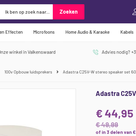
Zoeken
Zoeken
 en Effecten
Microfoons
Home Audio & Karaoke
Kabels
nze winkel in Valkenswaard
Advies nodig? +3
100v Opbouw luidsprekers
Adastra C25V-W stereo speaker set 6
Adastra C25V
€ 44,95
€ 49,99
of in 3 delen van 