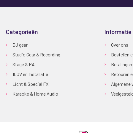
Categorieën
Informatie
DJ gear
Over ons
Studio Gear & Recording
Bestellen 
Stage & PA
Betalingsm
100V en Installatie
Retouren e
Licht & Special FX
Algemene 
Karaoke & Home Audio
Veelgestel