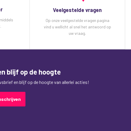
er
Veelgestelde vragen
 middels
Op onze veelgestelde vragen pagina
.
vind u wellicht al snel het antwoord op
uw vraag.
n blijf op de hoogte
brief en blijf op de hoogte van allerlei acties!
nschrijven