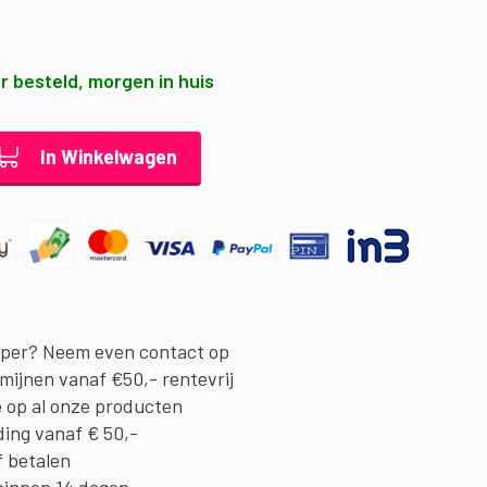
r besteld, morgen in huis
In Winkelwagen
oper? Neem even contact op
rmijnen vanaf €50,- rentevrij
e op al onze producten
ding vanaf € 50,-
f betalen