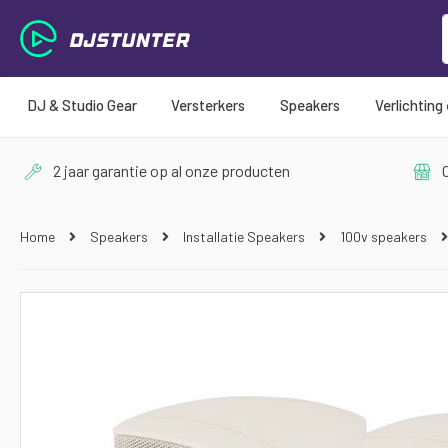
DJ & Studio Gear
Versterkers
Speakers
Verlichting
2 jaar garantie op al onze producten
O
Home
Speakers
Installatie Speakers
100v speakers
Ga
naar
het
einde
van
de
afbeeldingen-