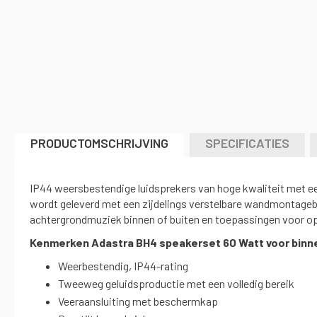
naar
het
begin
van
de
afbeeldingen-
gallerij
PRODUCTOMSCHRIJVING
SPECIFICATIES
IP44 weersbestendige luidsprekers van hoge kwaliteit met ee
wordt geleverd met een zijdelings verstelbare wandmontagebe
achtergrondmuziek binnen of buiten en toepassingen voor 
Kenmerken
Adastra BH4 speakerset 60 Watt voor binne
Weerbestendig, IP44-rating
Tweeweg geluidsproductie met een volledig bereik
Veeraansluiting met beschermkap