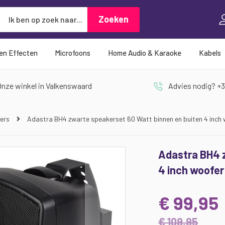
Zoeken
Zoeken
 en Effecten
Microfoons
Home Audio & Karaoke
Kabels
nze winkel in Valkenswaard
Advies nodig? +3
kers
Adastra BH4 zwarte speakerset 60 Watt binnen en buiten 4 inch 
Adastra BH4 
4 inch woofer
€ 99,95
€ 109,95