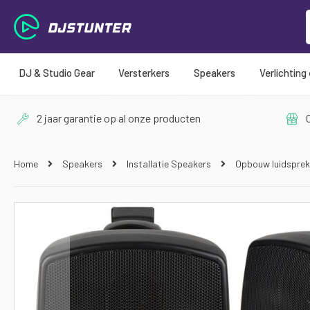
DJ & Studio Gear
Versterkers
Speakers
Verlichting
2 jaar garantie op al onze producten
O
Home
Speakers
Installatie Speakers
Opbouw luidspre
Ga
naar
het
einde
van
de
afbeeldingen-