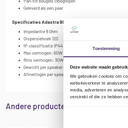
Pan-tilt beugels inbegrepen
Geleverd als een paar
Specificaties
Adastra BH4 speakerset 60 Watt voor bi
Impedantie 8 Ohm
Dispersiehoek 120
IP-classificatie IP44
Toestemming
Max vermogen: 60W
Rms vermogen: 30W
Gewicht per speaker: 1.23kg
Deze website maakt gebruik
Afmetingen per speaker: 195 x 125 x 125mm
We gebruiken cookies om cont
websiteverkeer te analyseren
media, adverteren en analys
verstrekt of die ze hebben v
Andere producten die mogelijk iets 