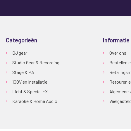
Categorieën
Informatie
DJ gear
Over ons
Studio Gear & Recording
Bestellen 
Stage & PA
Betalingsm
100V en Installatie
Retouren e
Licht & Special FX
Algemene 
Karaoke & Home Audio
Veelgestel