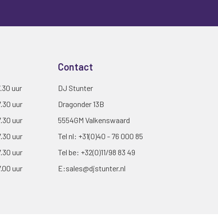
Contact
7.30 uur
DJ Stunter
7.30 uur
Dragonder 13B
7.30 uur
5554GM Valkenswaard
7.30 uur
Tel nl:
+31(0)40 - 76 000 85
7.30 uur
Tel be:
+32(0)11/98 83 49
7.00 uur
E:
sales@djstunter.nl