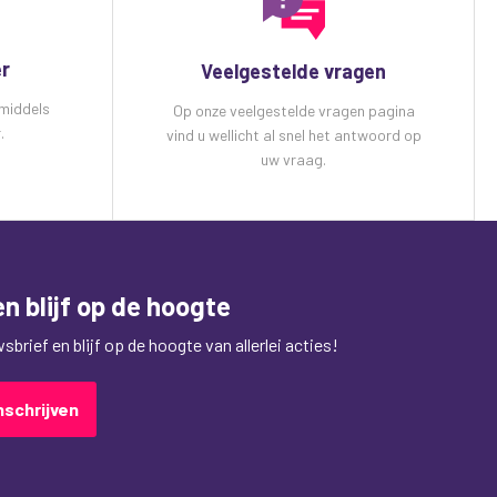
er
Veelgestelde vragen
 middels
Op onze veelgestelde vragen pagina
.
vind u wellicht al snel het antwoord op
uw vraag.
n blijf op de hoogte
brief en blijf op de hoogte van allerlei acties!
nschrijven