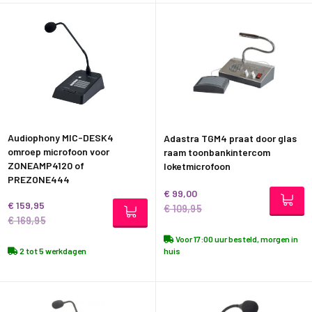
Audiophony MIC-DESK4
Adastra TGM4 praat door glas
omroep microfoon voor
raam toonbankintercom
ZONEAMP4120 of
loketmicrofoon
PREZONE444
€ 99,00
€ 159,95
€ 109,95
€ 169,95
Voor 17:00 uur besteld, morgen in
2 tot 5 werkdagen
huis