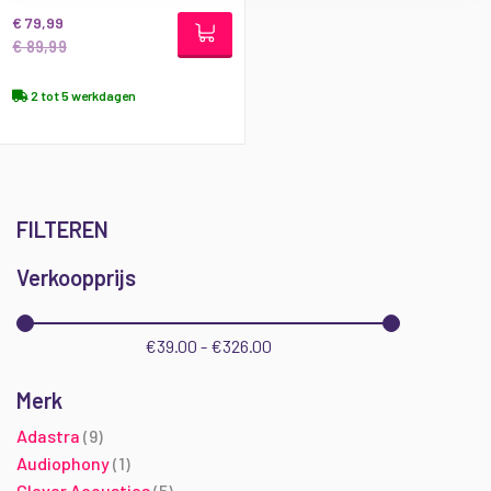
€ 79,99
€ 89,99
2 tot 5 werkdagen
FILTEREN
Verkoopprijs
€39.00 - €326.00
Merk
producten
Adastra
9
product
Audiophony
1
producten
Clever Acoustics
5