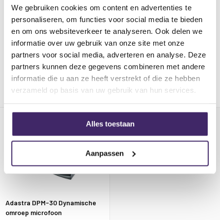
Adastra CS-5 Omroep
We gebruiken cookies om content en advertenties te
Adastra CPM-20 Condensator
microfoon voor RZ45
paging microfoon
personaliseren, om functies voor social media te bieden
AudioMatrix
en om ons websiteverkeer te analyseren. Ook delen we
informatie over uw gebruik van onze site met onze
€ 169,00
€ 79,95
partners voor social media, adverteren en analyse. Deze
€ 179,99
€ 89,99
partners kunnen deze gegevens combineren met andere
informatie die u aan ze heeft verstrekt of die ze hebben
Voor 17:00 uur besteld, morgen in
huis
2 tot 5 werkdagen
verzameld op basis van uw gebruik van hun services.
Alles toestaan
Aanpassen
Adastra DPM-30 Dynamische
omroep microfoon