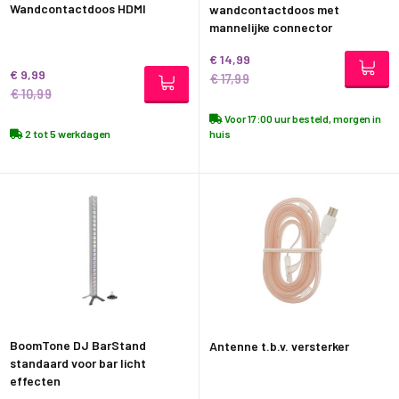
Wandcontactdoos HDMI
wandcontactdoos met
mannelijke connector
€ 14,99
€ 9,99
€ 17,99
€ 10,99
Voor 17:00 uur besteld, morgen in
2 tot 5 werkdagen
huis
BoomTone DJ BarStand
Antenne t.b.v. versterker
standaard voor bar licht
effecten