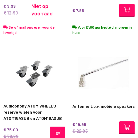
Niet op
€ 9,99
€ 7,95
€ 12,99
voorraad
Bel of mail ons even voor de
Voor 17:00 uur besteld, morgen in
levertijd
huis
Audiophony ATOM WHEELS
Antenne t.b.v. mobiele speakers
reserve wielen voor
ATOM15ASUB en ATOM18ASUB
€ 19,95
€ 75,00
€ 22,95
€ 79,99