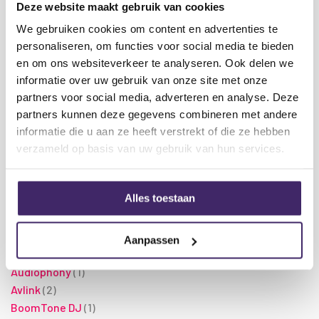
Deze website maakt gebruik van cookies
We gebruiken cookies om content en advertenties te
FILTEREN
personaliseren, om functies voor social media te bieden
en om ons websiteverkeer te analyseren. Ook delen we
Categorie
informatie over uw gebruik van onze site met onze
producten
Antennes
4
partners voor social media, adverteren en analyse. Deze
producten
partners kunnen deze gegevens combineren met andere
Afstandbedieningen
2
informatie die u aan ze heeft verstrekt of die ze hebben
producten
Spare-parts
2
verzameld op basis van uw gebruik van hun services.
Verkoopprijs
Alles toestaan
€10.00 - €75.00
Aanpassen
Merk
product
Audiophony
1
producten
Avlink
2
product
BoomTone DJ
1