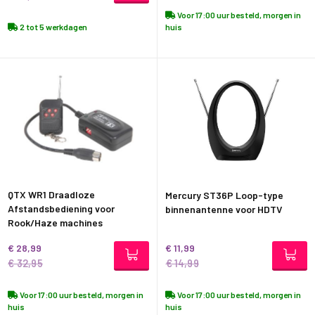
Voor 17:00 uur besteld, morgen in
2 tot 5 werkdagen
huis
QTX WR1 Draadloze
Mercury ST36P Loop-type
Afstandsbediening voor
binnenantenne voor HDTV
Rook/Haze machines
€ 28,99
€ 11,99
€ 32,95
€ 14,99
Voor 17:00 uur besteld, morgen in
Voor 17:00 uur besteld, morgen in
huis
huis