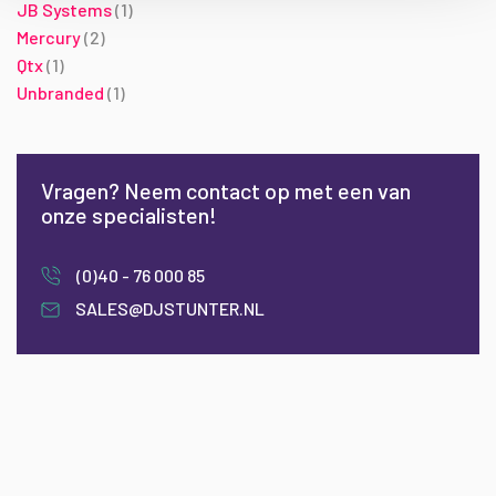
product
JB Systems
1
producten
Mercury
2
product
Qtx
1
product
Unbranded
1
Vragen? Neem contact op met een van
onze specialisten!
(0)40 - 76 000 85
SALES@DJSTUNTER.NL