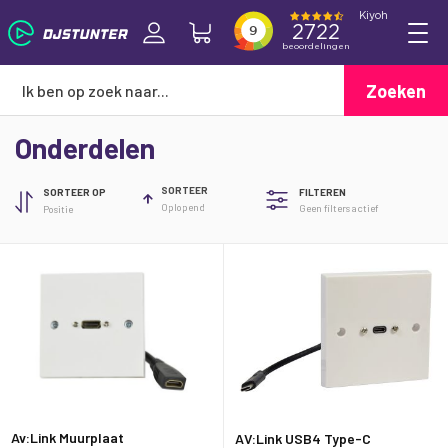
Zoeken
Onderdelen
SORTEER
SORTEER OP
FILTEREN
Oplopend
Geen filters actief
Av:Link Muurplaat
AV:Link USB4 Type-C