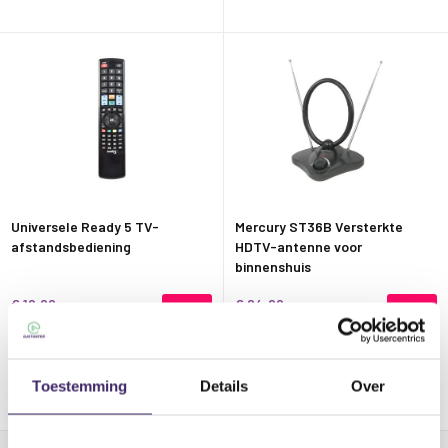
Universele Ready 5 TV-
Mercury ST36B Versterkte
afstandsbediening
HDTV-antenne voor
binnenshuis
€ 19,99
€ 24,99
€ 24,95
€ 26,99
Voor 17:00 uur besteld, morgen in
Voor 17:00 uur besteld, morgen in
Toestemming
Details
Over
huis
huis